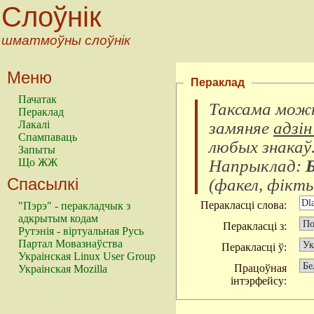
Слоўнік
шматмоўны слоўнік
Меню
Пераклад
Пачатак
Таксама можн
Пераклад
замяняе
адзін
Лакалі
Спампаваць
любых знакаў
Запыты
Напрыклад:
Що ЖЖ
Спасылкі
(
факел, фікты
Перакласці слова:
"Пэрэ" - перакладчык з
адкрытым кодам
Перакласці з:
Рутэнія - віртуальная Русь
Партал Мовазнаўства
Перакласці ў:
Украінская Linux User Group
Працоўная
Украінская Mozilla
інтэрфейсу: