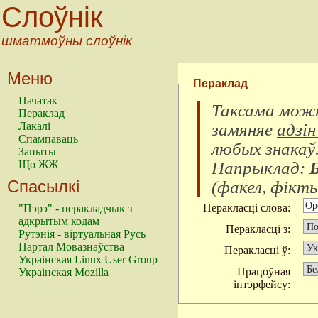
Слоўнік
шматмоўны слоўнік
Меню
Пераклад
Пачатак
Таксама можн
Пераклад
замяняе
адзін
Лакалі
Спампаваць
любых знакаў
Запыты
Напрыклад:
Що ЖЖ
Спасылкі
(
факел, фікты
Перакласці слова:
"Пэрэ" - перакладчык з
адкрытым кодам
Перакласці з:
Рутэнія - віртуальная Русь
Партал Мовазнаўства
Перакласці ў:
Украінская Linux User Group
Працоўная
Украінская Mozilla
інтэрфейсу: