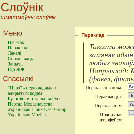
Слоўнік
шматмоўны слоўнік
Меню
Пераклад
Пачатак
Таксама можн
Пераклад
замяняе
адзін
Лакалі
Спампаваць
любых знакаў
Запыты
Напрыклад:
Що ЖЖ
Спасылкі
(
факел, фікты
Перакласці слова:
"Пэрэ" - перакладчык з
адкрытым кодам
Перакласці з:
Рутэнія - віртуальная Русь
Партал Мовазнаўства
Перакласці ў:
Украінская Linux User Group
Працоўная
Украінская Mozilla
інтэрфейсу: