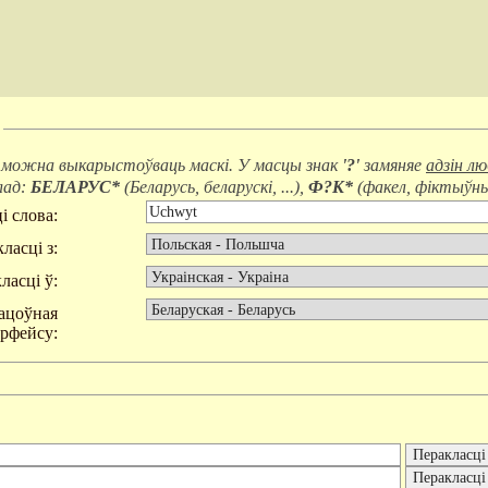
 можна выкарыстоўваць маскі. У масцы знак
'?'
замяняе
адзін л
лад:
БЕЛАРУС*
(
Беларусь, беларускі, ...
),
Ф?К*
(
факел, фіктыўны,
і слова:
ласці з:
ласці ў:
ацоўная
эрфейсу: