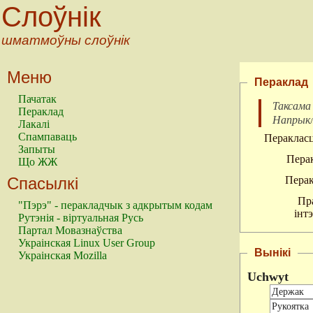
Слоўнік
шматмоўны слоўнік
Меню
Пераклад
Пачатак
Таксама
Пераклад
Напрык
Лакалі
Спампаваць
Перакласц
Запыты
Перак
Що ЖЖ
Спасылкі
Перак
Пр
"Пэрэ" - перакладчык з адкрытым кодам
інт
Рутэнія - віртуальная Русь
Партал Мовазнаўства
Украінская Linux User Group
Вынікі
Украінская Mozilla
Uchwyt