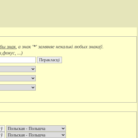
юбы знак
, а знак
'*'
замяняе
некалькі любых знакаў
.
фокус, ...
)