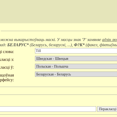
 можна выкарыстоўваць маскі. У масцы знак
'?'
замяняе
адзін л
лад:
БЕЛАРУС*
(
Беларусь, беларускі, ...
),
Ф?К*
(
факел, фіктыўны,
і слова:
ласці з:
ласці ў:
ацоўная
эрфейсу: