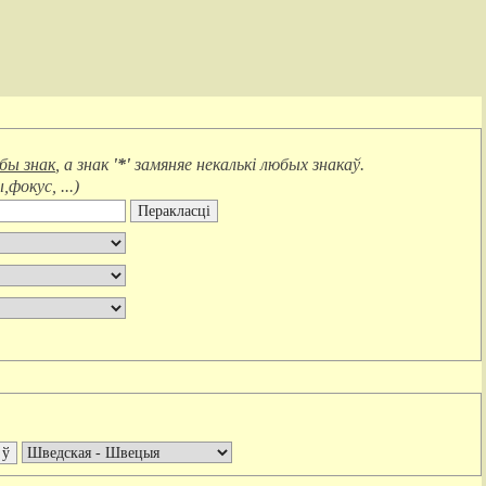
юбы знак
, а знак
'*'
замяняе
некалькі любых знакаў
.
фокус, ...
)