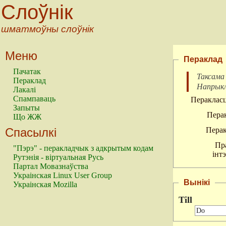
Слоўнік
шматмоўны слоўнік
Меню
Пераклад
Пачатак
Таксама
Пераклад
Напрык
Лакалі
Спампаваць
Перакласц
Запыты
Перак
Що ЖЖ
Спасылкі
Перак
Пр
"Пэрэ" - перакладчык з адкрытым кодам
інт
Рутэнія - віртуальная Русь
Партал Мовазнаўства
Украінская Linux User Group
Вынікі
Украінская Mozilla
Till