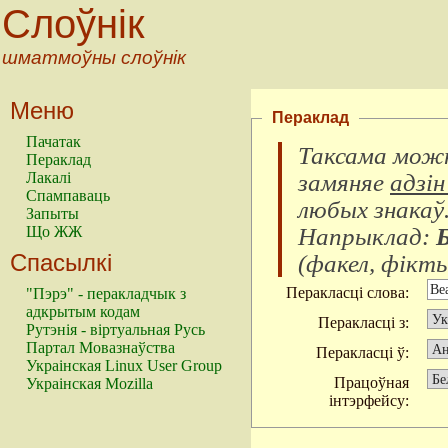
Слоўнік
шматмоўны слоўнік
Меню
Пераклад
Пачатак
Таксама можн
Пераклад
замяняе
адзін
Лакалі
Спампаваць
любых знакаў
Запыты
Напрыклад:
Що ЖЖ
Спасылкі
(
факел, фікты
Перакласці слова:
"Пэрэ" - перакладчык з
адкрытым кодам
Перакласці з:
Рутэнія - віртуальная Русь
Партал Мовазнаўства
Перакласці ў:
Украінская Linux User Group
Працоўная
Украінская Mozilla
інтэрфейсу: