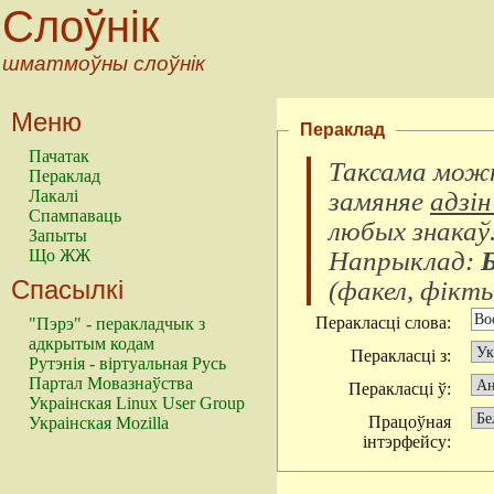
Слоўнік
шматмоўны слоўнік
Меню
Пераклад
Пачатак
Таксама можн
Пераклад
замяняе
адзін
Лакалі
Спампаваць
любых знакаў
Запыты
Напрыклад:
Що ЖЖ
Спасылкі
(
факел, фікты
Перакласці слова:
"Пэрэ" - перакладчык з
адкрытым кодам
Перакласці з:
Рутэнія - віртуальная Русь
Партал Мовазнаўства
Перакласці ў:
Украінская Linux User Group
Працоўная
Украінская Mozilla
інтэрфейсу: