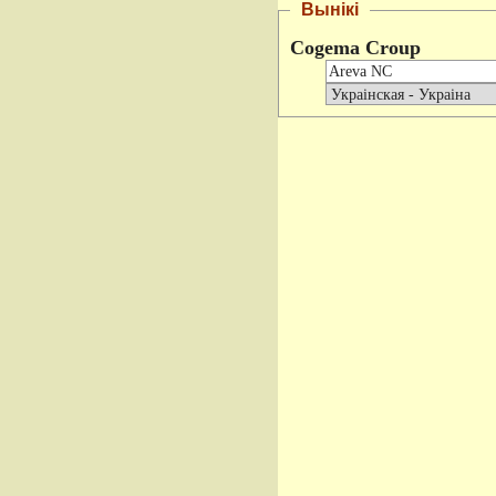
Вынікі
Cogema Croup