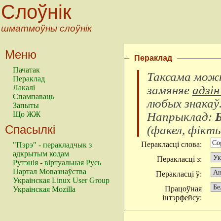
Слоўнік
шматмоўны слоўнік
Меню
Пераклад
Пачатак
Таксама можн
Пераклад
замяняе
адзін
Лакалі
Спампаваць
любых знакаў
Запыты
Напрыклад:
Що ЖЖ
Спасылкі
(
факел, фікты
Перакласці слова:
"Пэрэ" - перакладчык з
адкрытым кодам
Перакласці з:
Рутэнія - віртуальная Русь
Партал Мовазнаўства
Перакласці ў:
Украінская Linux User Group
Працоўная
Украінская Mozilla
інтэрфейсу: