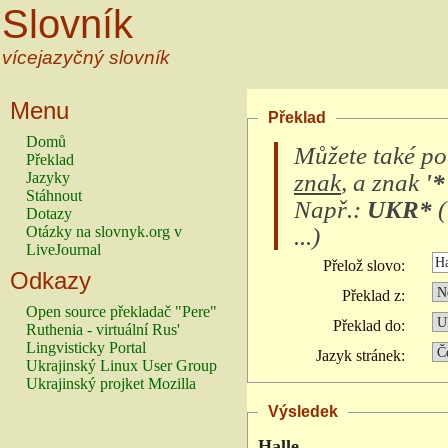
Slovník
vícejazyčný slovník
Menu
Překlad
Domů
Můžete také po
Překlad
znak
, a znak
'*
Jazyky
Stáhnout
Např.:
UKR*
(
Dotazy
...
)
Otázky na slovnyk.org v
LiveJournal
Přelož slovo:
Odkazy
Překlad z:
Open source překladač "Pere"
Překlad do:
Ruthenia - virtuální Rus'
Lingvisticky Portal
Jazyk stránek:
Ukrajinský Linux User Group
Ukrajinský projket Mozilla
Výsledek
Halle