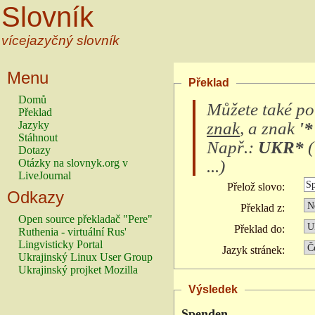
Slovník
vícejazyčný slovník
Menu
Překlad
Domů
Můžete také po
Překlad
znak
, a znak
'*
Jazyky
Stáhnout
Např.:
UKR*
(
Dotazy
...
)
Otázky na slovnyk.org v
LiveJournal
Přelož slovo:
Odkazy
Překlad z:
Open source překladač "Pere"
Překlad do:
Ruthenia - virtuální Rus'
Lingvisticky Portal
Jazyk stránek:
Ukrajinský Linux User Group
Ukrajinský projket Mozilla
Výsledek
Spenden