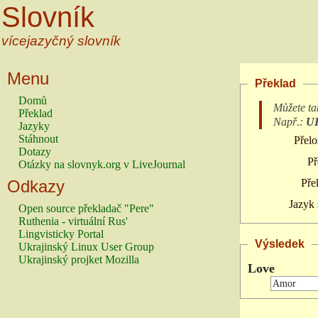
Slovník
vícejazyčný slovník
Menu
Překlad
Domů
Můžete ta
Překlad
Např.:
U
Jazyky
Stáhnout
Přelo
Dotazy
Př
Otázky na slovnyk.org v LiveJournal
Odkazy
Pře
Jazyk 
Open source překladač "Pere"
Ruthenia - virtuální Rus'
Lingvisticky Portal
Výsledek
Ukrajinský Linux User Group
Ukrajinský projket Mozilla
Love