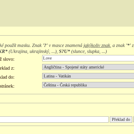
ké použít masku. Znak
'?'
v masce znamená
jakýkoliv znak
, a znak
'*'
z
KR*
(
Ukrajina, ukrajinský, ...
),
S?U*
(
slunce, slupka, ...
)
ž slovo:
eklad z:
klad do:
stránek: