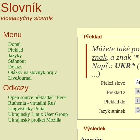
Slovník
vícejazyčný slovník
Menu
Překlad
Domů
Můžete také po
Překlad
znak
, a znak
'*
Jazyky
Stáhnout
Např.:
UKR*
(
Dotazy
...
)
Otázky na slovnyk.org v
LiveJournal
Přelož slovo:
Odkazy
Překlad z:
Open source překladač "Pere"
Překlad do:
Ruthenia - virtuální Rus'
Lingvisticky Portal
Jazyk stránek:
Ukrajinský Linux User Group
Ukrajinský projket Mozilla
Výsledek
Appraise