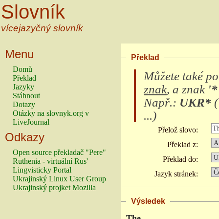
Slovník
vícejazyčný slovník
Menu
Překlad
Domů
Můžete také po
Překlad
znak
, a znak
'*
Jazyky
Stáhnout
Např.:
UKR*
(
Dotazy
...
)
Otázky na slovnyk.org v
LiveJournal
Přelož slovo:
Odkazy
Překlad z:
Open source překladač "Pere"
Překlad do:
Ruthenia - virtuální Rus'
Lingvisticky Portal
Jazyk stránek:
Ukrajinský Linux User Group
Ukrajinský projket Mozilla
Výsledek
The