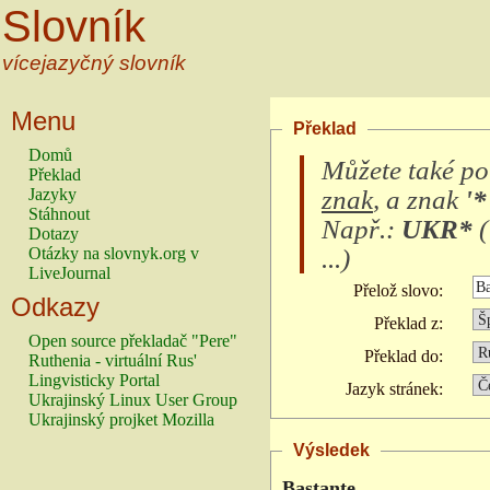
Slovník
vícejazyčný slovník
Menu
Překlad
Domů
Můžete také po
Překlad
znak
, a znak
'*
Jazyky
Stáhnout
Např.:
UKR*
(
Dotazy
...
)
Otázky na slovnyk.org v
LiveJournal
Přelož slovo:
Odkazy
Překlad z:
Open source překladač "Pere"
Překlad do:
Ruthenia - virtuální Rus'
Lingvisticky Portal
Jazyk stránek:
Ukrajinský Linux User Group
Ukrajinský projket Mozilla
Výsledek
Bastante