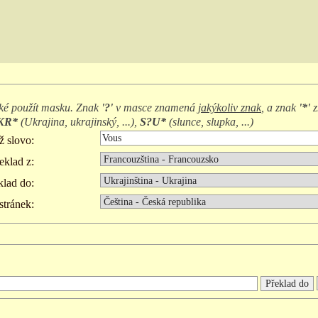
ké použít masku. Znak
'?'
v masce znamená
jakýkoliv znak
, a znak
'*'
z
KR*
(
Ukrajina, ukrajinský, ...
),
S?U*
(
slunce, slupka, ...
)
ž slovo:
eklad z:
klad do:
stránek: