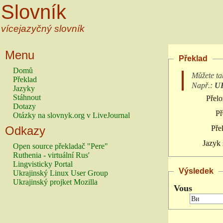
Slovník
vícejazyčný slovník
Menu
Překlad
Domů
Můžete ta
Překlad
Např.:
U
Jazyky
Stáhnout
Přelo
Dotazy
Př
Otázky na slovnyk.org v LiveJournal
Odkazy
Pře
Jazyk 
Open source překladač "Pere"
Ruthenia - virtuální Rus'
Lingvisticky Portal
Výsledek
Ukrajinský Linux User Group
Ukrajinský projket Mozilla
Vous