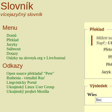
Slovník
vícejazyčný slovník
Menu
Překlad
Domů
Můžete ta
Překlad
Např.:
U
Jazyky
Stáhnout
Přelo
Dotazy
Př
Otázky na slovnyk.org v LiveJournal
Odkazy
Pře
Jazyk 
Open source překladač "Pere"
Ruthenia - virtuální Rus'
Lingvisticky Portal
Výsledek
Ukrajinský Linux User Group
Ukrajinský projket Mozilla
Wies