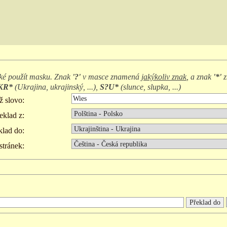
ké použít masku. Znak
'?'
v masce znamená
jakýkoliv znak
, a znak
'*'
z
KR*
(
Ukrajina, ukrajinský, ...
),
S?U*
(
slunce, slupka, ...
)
ž slovo:
eklad z:
klad do:
stránek: