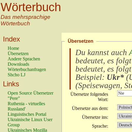
Wörterbuch
Das mehrsprachige
Wörterbuch
Index
Übersetzen
Home
Du kannst auch
Übersetzen
Andere Sprachen
bedeutet, es folg
Downloads
bedeutet, es folg
Wörterbuchanfragen
Shcho LJ
Beispiel:
Ukr*
(
U
Links
(
Speisewagen, Ste
Open Source Übersetzer
Übersetze folgendes
"Pere"
Wort:
Ruthenia - virtuelles
Übersetze aus dem:
Russland'
Linguistisches Portal
Übersetze ins:
Ukrainische Linux User
Group
Sprache:
Ukrainisches Mozilla