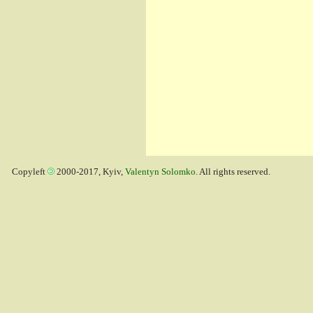
Copyleft
2000-2017, Kyiv,
Valentyn Solomko
. All rights reserved.