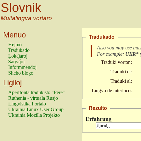
Slovnik
Multalingva vortaro
Menuo
Tradukado
Hejmo
Also you may use mas
Tradukado
For example:
UKR*
Lokaĵaroj
Ŝargaĵoj
Traduki vorton:
Informmendoj
Traduki el:
Shcho blogo
Ligiloj
Traduki al:
Lingvo de interfaco:
Apertfonta tradukisto "Pere"
Ruthenia - virtuala Rusjo
Lingvistika Portalo
Rezulto
Ukrainia Linux User Group
Ukrainia Mozilla Projekto
Erfahrung