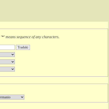
r
'*'
means
sequence of any characters
.