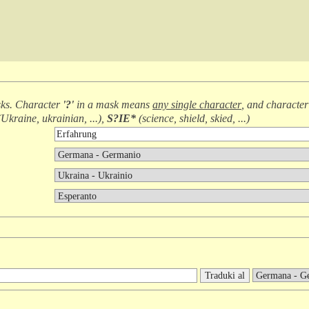
ks. Character
'?'
in a mask means
any single character
, and characte
(
Ukraine, ukrainian, ...
),
S?IE*
(
science, shield, skied, ...
)