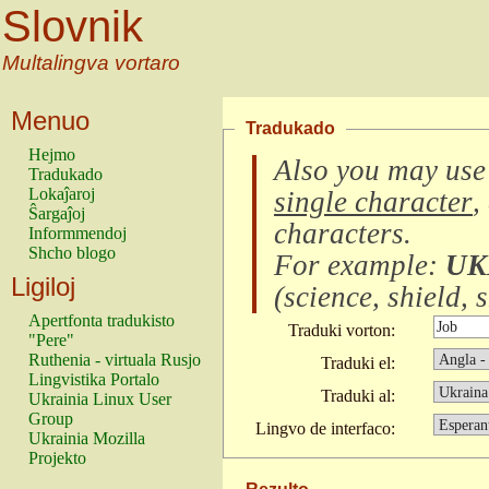
Slovnik
Multalingva vortaro
Menuo
Tradukado
Hejmo
Also you may use
Tradukado
Lokaĵaroj
single character
,
Ŝargaĵoj
characters
.
Informmendoj
Shcho blogo
For example:
UK
Ligiloj
(
science, shield, s
Apertfonta tradukisto
Traduki vorton:
"Pere"
Ruthenia - virtuala Rusjo
Traduki el:
Lingvistika Portalo
Traduki al:
Ukrainia Linux User
Group
Lingvo de interfaco:
Ukrainia Mozilla
Projekto