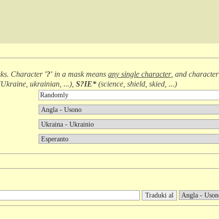
ks. Character
'?'
in a mask means
any single character
, and characte
(
Ukraine, ukrainian, ...
),
S?IE*
(
science, shield, skied, ...
)