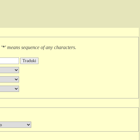
r
'*'
means
sequence of any characters
.