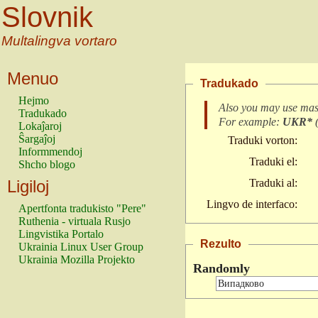
Slovnik
Multalingva vortaro
Menuo
Tradukado
Hejmo
Also you may use mas
Tradukado
For example:
UKR*
Lokaĵaroj
Ŝargaĵoj
Traduki vorton:
Informmendoj
Traduki el:
Shcho blogo
Ligiloj
Traduki al:
Lingvo de interfaco:
Apertfonta tradukisto "Pere"
Ruthenia - virtuala Rusjo
Lingvistika Portalo
Rezulto
Ukrainia Linux User Group
Ukrainia Mozilla Projekto
Randomly