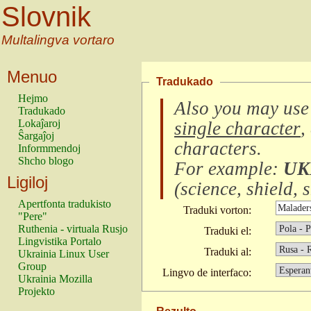
Slovnik
Multalingva vortaro
Menuo
Tradukado
Hejmo
Also you may use
Tradukado
Lokaĵaroj
single character
,
Ŝargaĵoj
characters
.
Informmendoj
Shcho blogo
For example:
UK
Ligiloj
(
science, shield, s
Apertfonta tradukisto
Traduki vorton:
"Pere"
Ruthenia - virtuala Rusjo
Traduki el:
Lingvistika Portalo
Traduki al:
Ukrainia Linux User
Group
Lingvo de interfaco:
Ukrainia Mozilla
Projekto