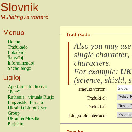
Slovnik
Multalingva vortaro
Menuo
Tradukado
Hejmo
Also you may use
Tradukado
Lokaĵaroj
single character
,
Ŝargaĵoj
characters
.
Informmendoj
Shcho blogo
For example:
UK
Ligiloj
(
science, shield, s
Apertfonta tradukisto
Traduki vorton:
"Pere"
Ruthenia - virtuala Rusjo
Traduki el:
Lingvistika Portalo
Traduki al:
Ukrainia Linux User
Group
Lingvo de interfaco:
Ukrainia Mozilla
Projekto