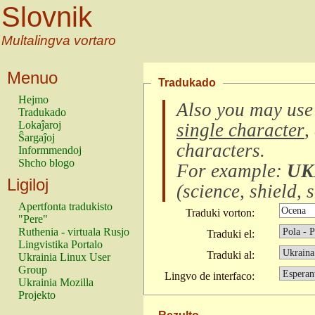
Slovnik
Multalingva vortaro
Menuo
Tradukado
Hejmo
Also you may use
Tradukado
Lokaĵaroj
single character
,
Ŝargaĵoj
characters
.
Informmendoj
Shcho blogo
For example:
UK
Ligiloj
(
science, shield, s
Apertfonta tradukisto
Traduki vorton:
"Pere"
Ruthenia - virtuala Rusjo
Traduki el:
Lingvistika Portalo
Traduki al:
Ukrainia Linux User
Group
Lingvo de interfaco:
Ukrainia Mozilla
Projekto