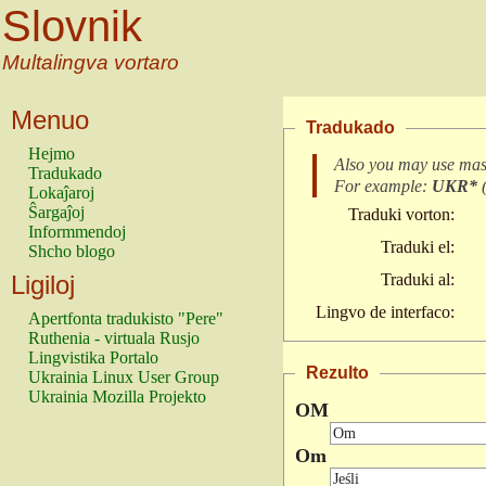
Slovnik
Multalingva vortaro
Menuo
Tradukado
Hejmo
Also you may use mas
Tradukado
For example:
UKR*
Lokaĵaroj
Ŝargaĵoj
Traduki vorton:
Informmendoj
Traduki el:
Shcho blogo
Ligiloj
Traduki al:
Lingvo de interfaco:
Apertfonta tradukisto "Pere"
Ruthenia - virtuala Rusjo
Lingvistika Portalo
Rezulto
Ukrainia Linux User Group
Ukrainia Mozilla Projekto
OM
Om