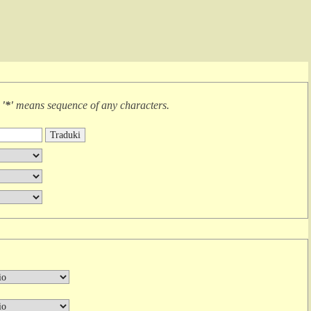
r
'*'
means
sequence of any characters
.