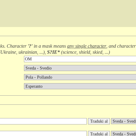
ks. Character
'?'
in a mask means
any single character
, and characte
(
Ukraine, ukrainian, ...
),
S?IE*
(
science, shield, skied, ...
)