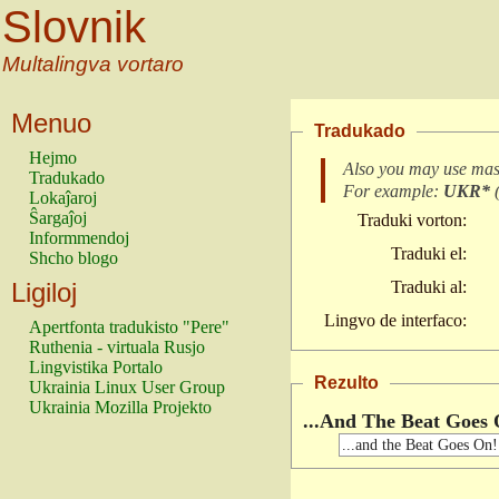
Slovnik
Multalingva vortaro
Menuo
Tradukado
Hejmo
Also you may use mas
Tradukado
For example:
UKR*
Lokaĵaroj
Ŝargaĵoj
Traduki vorton:
Informmendoj
Traduki el:
Shcho blogo
Ligiloj
Traduki al:
Lingvo de interfaco:
Apertfonta tradukisto "Pere"
Ruthenia - virtuala Rusjo
Lingvistika Portalo
Rezulto
Ukrainia Linux User Group
Ukrainia Mozilla Projekto
...And The Beat Goes 