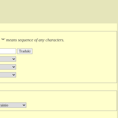
r
'*'
means
sequence of any characters
.