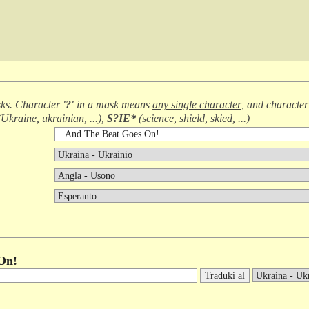
ks. Character
'?'
in a mask means
any single character
, and characte
(
Ukraine, ukrainian, ...
),
S?IE*
(
science, shield, skied, ...
)
On!