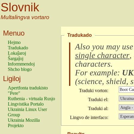
Slovnik
Multalingva vortaro
Menuo
Tradukado
Hejmo
Also you may use
Tradukado
Lokaĵaroj
single character
,
Ŝargaĵoj
characters
.
Informmendoj
Shcho blogo
For example:
UK
Ligiloj
(
science, shield, s
Apertfonta tradukisto
Traduki vorton:
"Pere"
Ruthenia - virtuala Rusjo
Traduki el:
Lingvistika Portalo
Traduki al:
Ukrainia Linux User
Group
Lingvo de interfaco:
Ukrainia Mozilla
Projekto