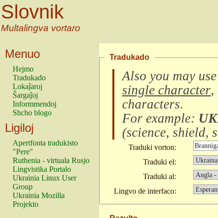
Slovnik
Multalingva vortaro
Menuo
Tradukado
Hejmo
Also you may use
Tradukado
Lokaĵaroj
single character
,
Ŝargaĵoj
characters
.
Informmendoj
Shcho blogo
For example:
UK
Ligiloj
(
science, shield, s
Apertfonta tradukisto
Traduki vorton:
"Pere"
Ruthenia - virtuala Rusjo
Traduki el:
Lingvistika Portalo
Traduki al:
Ukrainia Linux User
Group
Lingvo de interfaco:
Ukrainia Mozilla
Projekto