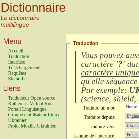
Dictionnaire
Le dictionnaire
multilingue
Menu
Traduction
Accueil
Vous pouvez auss
Traduction
Interface
caractère
'?'
dan
Téléchargements
caractère uniqu
Requêtes
Shcho LJ
qu'elle séquence
Liens
Par exemple:
U
(
science, shield, 
Traducteur Open source
Ruthenia - Virtual Rus
Traduire un mot:
Portail Linguistique
Groupe d'utilisateur Linux
Traduire depuis:
Ukrainien
Projet Mozilla Ukrainien
Traduire vers:
Langue de l'interface: