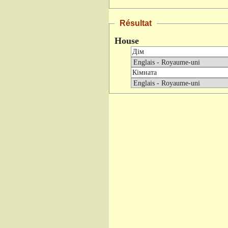
Résultat
House