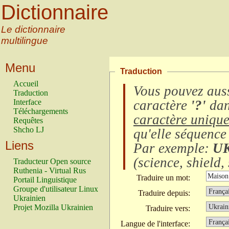
Dictionnaire
Le dictionnaire
multilingue
Menu
Traduction
Accueil
Vous pouvez auss
Traduction
Interface
caractère
'?'
dan
Téléchargements
caractère uniqu
Requêtes
Shcho LJ
qu'elle séquence
Liens
Par exemple:
U
(
science, shield, 
Traducteur Open source
Ruthenia - Virtual Rus
Traduire un mot:
Portail Linguistique
Groupe d'utilisateur Linux
Traduire depuis:
Ukrainien
Projet Mozilla Ukrainien
Traduire vers:
Langue de l'interface: