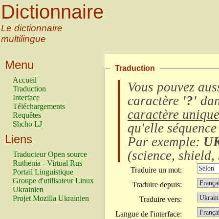
Dictionnaire
Le dictionnaire
multilingue
Menu
Traduction
Accueil
Vous pouvez auss
Traduction
Interface
caractère
'?'
dan
Téléchargements
caractère uniqu
Requêtes
Shcho LJ
qu'elle séquence
Liens
Par exemple:
U
(
science, shield, 
Traducteur Open source
Ruthenia - Virtual Rus
Traduire un mot:
Portail Linguistique
Groupe d'utilisateur Linux
Traduire depuis:
Ukrainien
Projet Mozilla Ukrainien
Traduire vers:
Langue de l'interface: