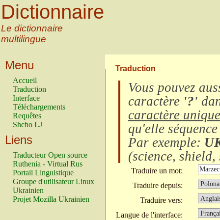
Dictionnaire
Le dictionnaire
multilingue
Menu
Traduction
Accueil
Vous pouvez auss
Traduction
Interface
caractère
'?'
dan
Téléchargements
caractère uniqu
Requêtes
Shcho LJ
qu'elle séquence
Liens
Par exemple:
U
(
science, shield, 
Traducteur Open source
Ruthenia - Virtual Rus
Traduire un mot:
Portail Linguistique
Groupe d'utilisateur Linux
Traduire depuis:
Ukrainien
Projet Mozilla Ukrainien
Traduire vers:
Langue de l'interface: