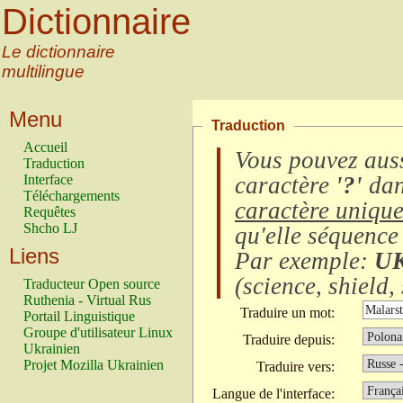
Dictionnaire
Le dictionnaire
multilingue
Menu
Traduction
Accueil
Vous pouvez auss
Traduction
Interface
caractère
'?'
dan
Téléchargements
caractère uniqu
Requêtes
Shcho LJ
qu'elle séquence
Liens
Par exemple:
U
(
science, shield, 
Traducteur Open source
Ruthenia - Virtual Rus
Traduire un mot:
Portail Linguistique
Groupe d'utilisateur Linux
Traduire depuis:
Ukrainien
Projet Mozilla Ukrainien
Traduire vers:
Langue de l'interface: