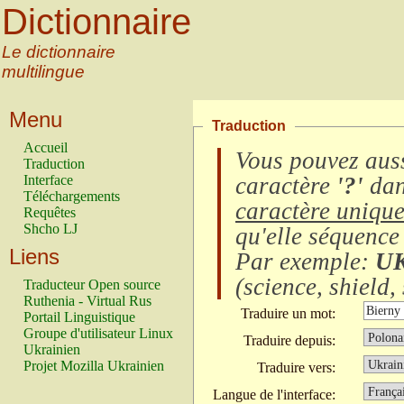
Dictionnaire
Le dictionnaire
multilingue
Menu
Traduction
Accueil
Vous pouvez auss
Traduction
Interface
caractère
'?'
dan
Téléchargements
caractère uniqu
Requêtes
Shcho LJ
qu'elle séquence
Liens
Par exemple:
U
(
science, shield, 
Traducteur Open source
Ruthenia - Virtual Rus
Traduire un mot:
Portail Linguistique
Groupe d'utilisateur Linux
Traduire depuis:
Ukrainien
Projet Mozilla Ukrainien
Traduire vers:
Langue de l'interface: