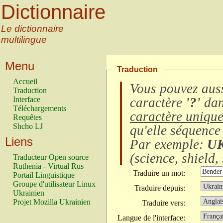
Dictionnaire
Le dictionnaire
multilingue
Menu
Traduction
Accueil
Vous pouvez auss
Traduction
Interface
caractère
'?'
dan
Téléchargements
caractère uniqu
Requêtes
Shcho LJ
qu'elle séquence
Liens
Par exemple:
U
(
science, shield, 
Traducteur Open source
Ruthenia - Virtual Rus
Traduire un mot:
Portail Linguistique
Groupe d'utilisateur Linux
Traduire depuis:
Ukrainien
Projet Mozilla Ukrainien
Traduire vers:
Langue de l'interface: