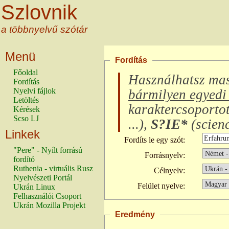
Szlovnik
a többnyelvű szótár
Menü
Fordítás
Főoldal
Használhatsz ma
Fordítás
Nyelvi fájlok
bármilyen egyedi 
Letöltés
karaktercsoporto
Kérések
Scso LJ
...
),
S?IE*
(
scienc
Linkek
Fordíts le egy szót:
"Pere" - Nyílt forrású
Forrásnyelv:
fordító
Ruthenia - virtuális Rusz
Célnyelv:
Nyelvészeti Portál
Felület nyelve:
Ukrán Linux
Felhasználói Csoport
Ukrán Mozilla Projekt
Eredmény