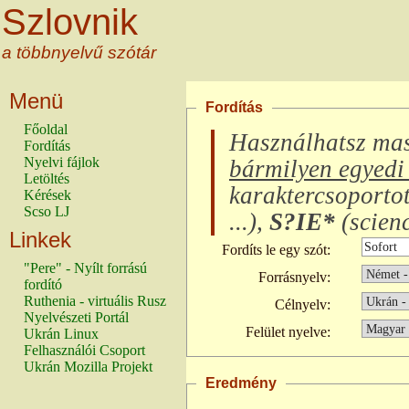
Szlovnik
a többnyelvű szótár
Menü
Fordítás
Főoldal
Használhatsz ma
Fordítás
Nyelvi fájlok
bármilyen egyedi 
Letöltés
karaktercsoporto
Kérések
Scso LJ
...
),
S?IE*
(
scienc
Linkek
Fordíts le egy szót:
"Pere" - Nyílt forrású
Forrásnyelv:
fordító
Ruthenia - virtuális Rusz
Célnyelv:
Nyelvészeti Portál
Felület nyelve:
Ukrán Linux
Felhasználói Csoport
Ukrán Mozilla Projekt
Eredmény