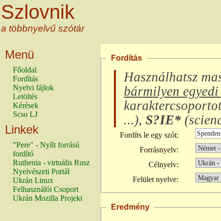
Szlovnik
a többnyelvű szótár
Menü
Fordítás
Főoldal
Használhatsz ma
Fordítás
Nyelvi fájlok
bármilyen egyedi 
Letöltés
karaktercsoporto
Kérések
Scso LJ
...
),
S?IE*
(
scienc
Linkek
Fordíts le egy szót:
"Pere" - Nyílt forrású
Forrásnyelv:
fordító
Ruthenia - virtuális Rusz
Célnyelv:
Nyelvészeti Portál
Felület nyelve:
Ukrán Linux
Felhasználói Csoport
Ukrán Mozilla Projekt
Eredmény