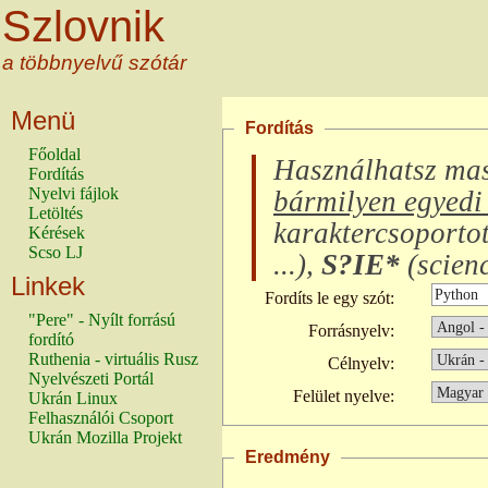
Szlovnik
a többnyelvű szótár
Menü
Fordítás
Főoldal
Használhatsz ma
Fordítás
Nyelvi fájlok
bármilyen egyedi 
Letöltés
karaktercsoporto
Kérések
Scso LJ
...
),
S?IE*
(
scienc
Linkek
Fordíts le egy szót:
"Pere" - Nyílt forrású
Forrásnyelv:
fordító
Ruthenia - virtuális Rusz
Célnyelv:
Nyelvészeti Portál
Felület nyelve:
Ukrán Linux
Felhasználói Csoport
Ukrán Mozilla Projekt
Eredmény