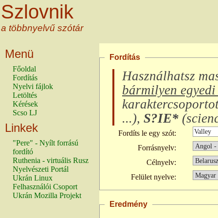
Szlovnik
a többnyelvű szótár
Menü
Fordítás
Főoldal
Használhatsz ma
Fordítás
Nyelvi fájlok
bármilyen egyedi 
Letöltés
karaktercsoporto
Kérések
Scso LJ
...
),
S?IE*
(
scienc
Linkek
Fordíts le egy szót:
"Pere" - Nyílt forrású
Forrásnyelv:
fordító
Ruthenia - virtuális Rusz
Célnyelv:
Nyelvészeti Portál
Felület nyelve:
Ukrán Linux
Felhasználói Csoport
Ukrán Mozilla Projekt
Eredmény