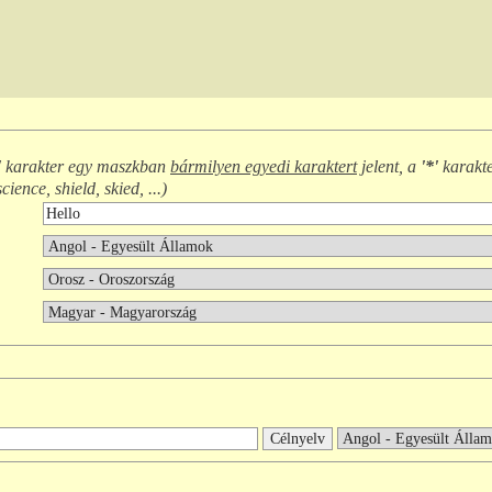
'
karakter egy maszkban
bármilyen egyedi karaktert
jelent, a
'*'
karakt
science, shield, skied, ...
)