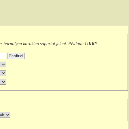
er
bármilyen karaktercsoportot
jelent. Például:
UKR*