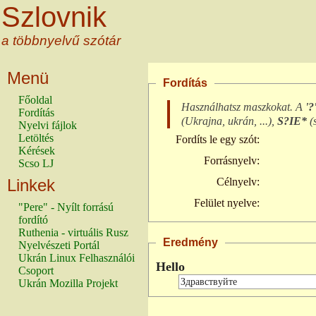
Szlovnik
a többnyelvű szótár
Menü
Fordítás
Főoldal
Használhatsz maszkokat. A
'?
Fordítás
(
Ukrajna, ukrán, ...
),
S?IE*
(
Nyelvi fájlok
Letöltés
Fordíts le egy szót:
Kérések
Forrásnyelv:
Scso LJ
Linkek
Célnyelv:
Felület nyelve:
"Pere" - Nyílt forrású
fordító
Ruthenia - virtuális Rusz
Eredmény
Nyelvészeti Portál
Ukrán Linux Felhasználói
Hello
Csoport
Ukrán Mozilla Projekt