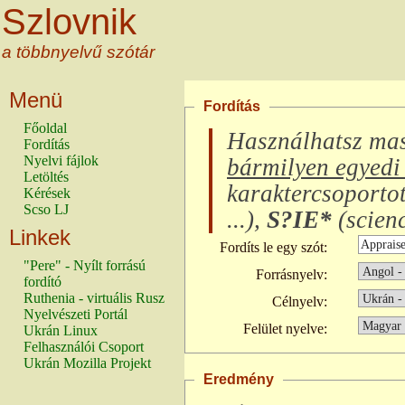
Szlovnik
a többnyelvű szótár
Menü
Fordítás
Főoldal
Használhatsz ma
Fordítás
Nyelvi fájlok
bármilyen egyedi 
Letöltés
karaktercsoporto
Kérések
Scso LJ
...
),
S?IE*
(
scienc
Linkek
Fordíts le egy szót:
"Pere" - Nyílt forrású
Forrásnyelv:
fordító
Ruthenia - virtuális Rusz
Célnyelv:
Nyelvészeti Portál
Felület nyelve:
Ukrán Linux
Felhasználói Csoport
Ukrán Mozilla Projekt
Eredmény