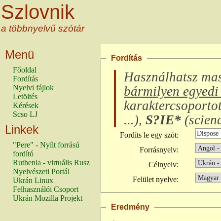
Szlovnik
a többnyelvű szótár
Menü
Fordítás
Főoldal
Használhatsz ma
Fordítás
Nyelvi fájlok
bármilyen egyedi 
Letöltés
karaktercsoporto
Kérések
Scso LJ
...
),
S?IE*
(
scienc
Linkek
Fordíts le egy szót:
"Pere" - Nyílt forrású
Forrásnyelv:
fordító
Ruthenia - virtuális Rusz
Célnyelv:
Nyelvészeti Portál
Felület nyelve:
Ukrán Linux
Felhasználói Csoport
Ukrán Mozilla Projekt
Eredmény