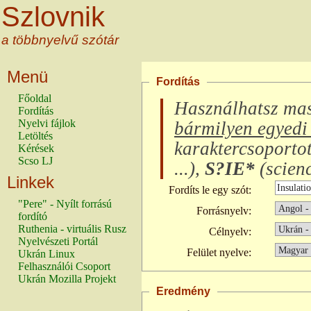
Szlovnik
a többnyelvű szótár
Menü
Fordítás
Főoldal
Használhatsz ma
Fordítás
Nyelvi fájlok
bármilyen egyedi 
Letöltés
karaktercsoporto
Kérések
Scso LJ
...
),
S?IE*
(
scienc
Linkek
Fordíts le egy szót:
"Pere" - Nyílt forrású
Forrásnyelv:
fordító
Ruthenia - virtuális Rusz
Célnyelv:
Nyelvészeti Portál
Felület nyelve:
Ukrán Linux
Felhasználói Csoport
Ukrán Mozilla Projekt
Eredmény