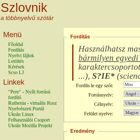
Szlovnik
a többnyelvű szótár
Menü
Fordítás
Főoldal
Használhatsz ma
Fordítás
Nyelvi fájlok
bármilyen egyedi 
Letöltés
karaktercsoporto
Kérések
Scso LJ
...
),
S?IE*
(
scienc
Linkek
Fordíts le egy szót:
"Pere" - Nyílt forrású
Forrásnyelv:
fordító
Ruthenia - virtuális Rusz
Célnyelv:
Nyelvészeti Portál
Felület nyelve:
Ukrán Linux
Felhasználói Csoport
Ukrán Mozilla Projekt
Eredmény