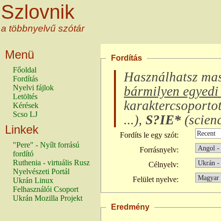
Szlovnik
a többnyelvű szótár
Menü
Fordítás
Főoldal
Használhatsz ma
Fordítás
Nyelvi fájlok
bármilyen egyedi 
Letöltés
karaktercsoporto
Kérések
Scso LJ
...
),
S?IE*
(
scienc
Linkek
Fordíts le egy szót:
"Pere" - Nyílt forrású
Forrásnyelv:
fordító
Ruthenia - virtuális Rusz
Célnyelv:
Nyelvészeti Portál
Felület nyelve:
Ukrán Linux
Felhasználói Csoport
Ukrán Mozilla Projekt
Eredmény