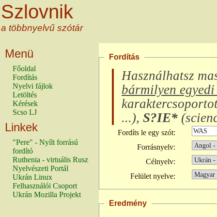
Szlovnik
a többnyelvű szótár
Menü
Fordítás
Főoldal
Használhatsz ma
Fordítás
Nyelvi fájlok
bármilyen egyedi 
Letöltés
karaktercsoporto
Kérések
Scso LJ
...
),
S?IE*
(
scienc
Linkek
Fordíts le egy szót:
"Pere" - Nyílt forrású
Forrásnyelv:
fordító
Ruthenia - virtuális Rusz
Célnyelv:
Nyelvészeti Portál
Felület nyelve:
Ukrán Linux
Felhasználói Csoport
Ukrán Mozilla Projekt
Eredmény