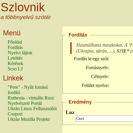
Szlovnik
a többnyelvű szótár
Menü
Fordítás
Főoldal
Használhatsz maszkokat. A
'?
Fordítás
(
Ukrajna, ukrán, ...
),
S?IE*
(
Nyelvi fájlok
Letöltés
Fordíts le egy szót:
Kérések
Forrásnyelv:
Scso LJ
Linkek
Célnyelv:
Felület nyelve:
"Pere" - Nyílt forrású
fordító
Ruthenia - virtuális Rusz
Eredmény
Nyelvészeti Portál
Ukrán Linux Felhasználói
Luz
Csoport
Ukrán Mozilla Projekt