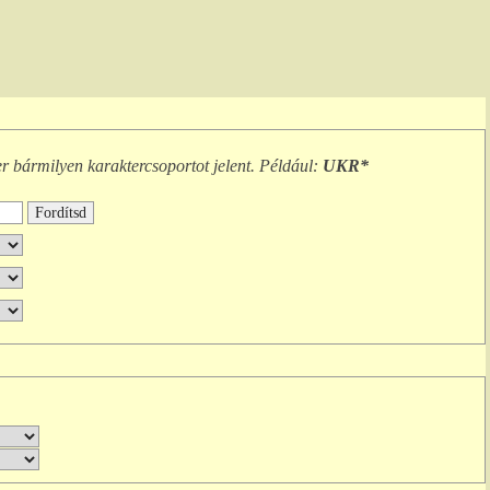
er
bármilyen karaktercsoportot
jelent. Például:
UKR*