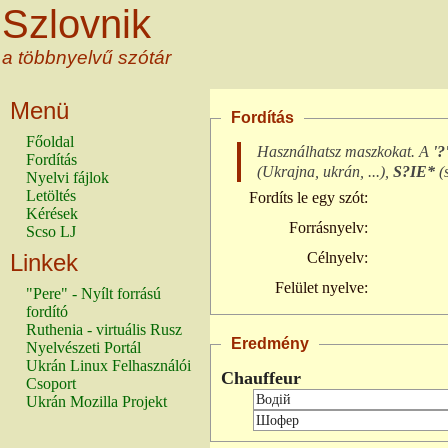
Szlovnik
a többnyelvű szótár
Menü
Fordítás
Főoldal
Használhatsz maszkokat. A
'?
Fordítás
(
Ukrajna, ukrán, ...
),
S?IE*
(
Nyelvi fájlok
Letöltés
Fordíts le egy szót:
Kérések
Forrásnyelv:
Scso LJ
Linkek
Célnyelv:
Felület nyelve:
"Pere" - Nyílt forrású
fordító
Ruthenia - virtuális Rusz
Eredmény
Nyelvészeti Portál
Ukrán Linux Felhasználói
Chauffeur
Csoport
Ukrán Mozilla Projekt