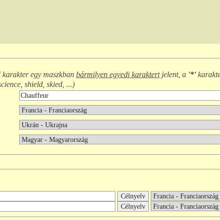
'
karakter egy maszkban
bármilyen egyedi karaktert
jelent, a
'*'
karakt
science, shield, skied, ...
)