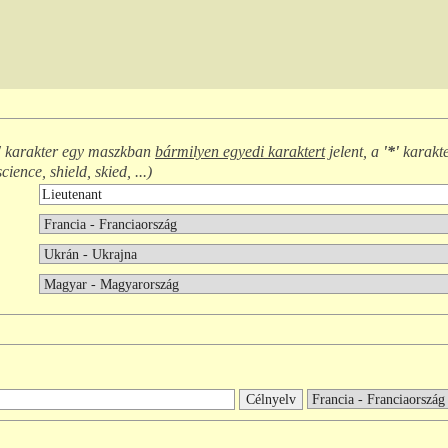
'
karakter egy maszkban
bármilyen egyedi karaktert
jelent, a
'*'
karakt
science, shield, skied, ...
)