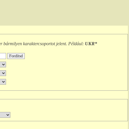
er
bármilyen karaktercsoportot
jelent. Például:
UKR*