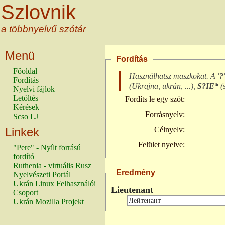
Szlovnik
a többnyelvű szótár
Menü
Fordítás
Főoldal
Használhatsz maszkokat. A
'?
Fordítás
(
Ukrajna, ukrán, ...
),
S?IE*
(
Nyelvi fájlok
Letöltés
Fordíts le egy szót:
Kérések
Forrásnyelv:
Scso LJ
Linkek
Célnyelv:
Felület nyelve:
"Pere" - Nyílt forrású
fordító
Ruthenia - virtuális Rusz
Eredmény
Nyelvészeti Portál
Ukrán Linux Felhasználói
Lieutenant
Csoport
Ukrán Mozilla Projekt