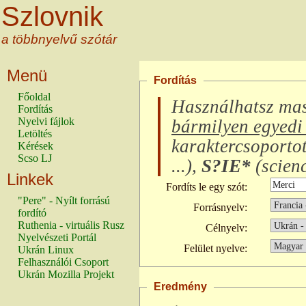
Szlovnik
a többnyelvű szótár
Menü
Fordítás
Főoldal
Használhatsz ma
Fordítás
Nyelvi fájlok
bármilyen egyedi 
Letöltés
karaktercsoporto
Kérések
Scso LJ
...
),
S?IE*
(
scienc
Linkek
Fordíts le egy szót:
"Pere" - Nyílt forrású
Forrásnyelv:
fordító
Ruthenia - virtuális Rusz
Célnyelv:
Nyelvészeti Portál
Felület nyelve:
Ukrán Linux
Felhasználói Csoport
Ukrán Mozilla Projekt
Eredmény